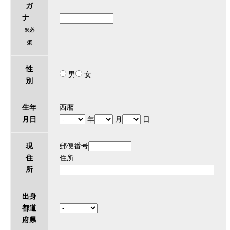
ガ
ナ
※必
須
性
男
女
別
生年
西暦
月日
年
月
日
現
郵便番号
住
住所
所
出身
都道
府県