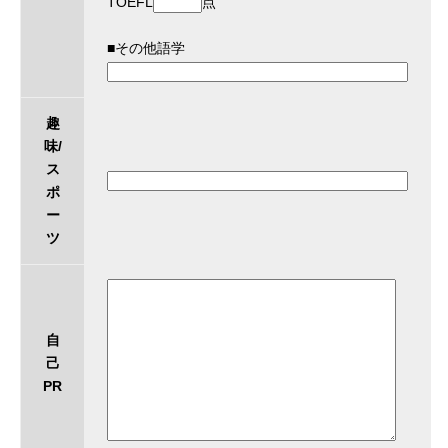
TOEFL
点
■その他語学
趣
味/
ス
ポ
ー
ツ
自
己
PR