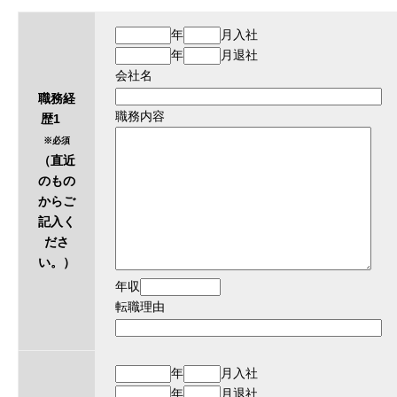
年
月入社
年
月退社
会社名
職務経
職務内容
歴1
※必須
（直近
のもの
からご
記入く
ださ
い。）
年収
転職理由
年
月入社
年
月退社