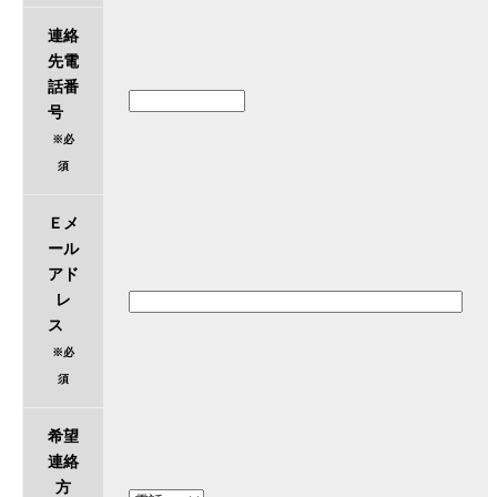
連絡
先電
話番
号
※必
須
Ｅメ
ール
アド
レ
ス
※必
須
希望
連絡
方