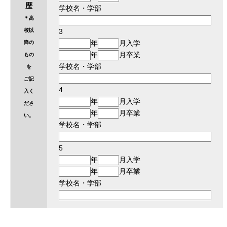
歴
学校名・学部
＊高
校以
3
年
月入学
降の
年
月卒業
もの
学校名・学部
を
ご記
4
入く
年
月入学
ださ
年
月卒業
い。
学校名・学部
5
年
月入学
年
月卒業
学校名・学部