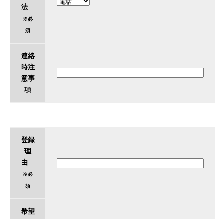
法
※必
須
連絡
時注
意事
項
登録
理
由
※必
須
希望