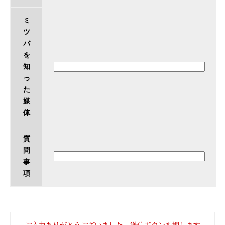
ミ
ツ
バ
を
知
っ
た
媒
体
質
問
事
項