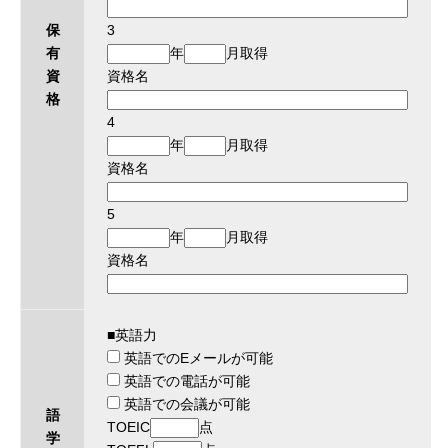
保
3
有
年
月取得
資
資格名
格
4
年
月取得
資格名
5
年
月取得
資格名
■英語力
英語でのEメールが可能
英語での電話が可能
英語での会議が可能
語
TOEIC
点
学