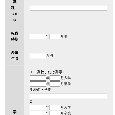
職
種
※必
須
転職
年
月頃
時期
希望
万円
年収
１（高校または高専）
年
月入学
年
月卒業
学校名・学部
2
年
月入学
学
年
月卒業