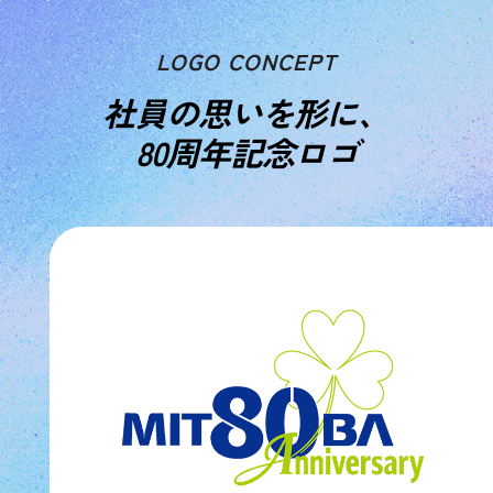
LOGO CONCEPT
社員の思いを形に、
VIEW MORE
80周年記念ロゴ