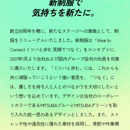
新制服で
気持ちを新たに。
創立80周年を機に、新たなステージへの象徴として、制
服をリニューアルいたしました。新制服は「Wear to
Connect ミツバと歩む 笑顔でつなぐ」をコンセプトに、
2027年1月より当社および国内グループ会社の社員を対象
に導入いたします。「ミツバと歩む」には、これからも
共に頑張っていこうという強い意思を、「つなぐ」に
は、優しさを持ち人と人とのつながりを大切にしたいと
いう想いを込めています。デザインは当社のコーポレー
トカラーであるMITSUBAブルーとMITSUBAグリーンを取
り入れた統一感のあるデザインとしました。また、スト
レッチ性や通気性に優れた素材を採用し、季節や作業環