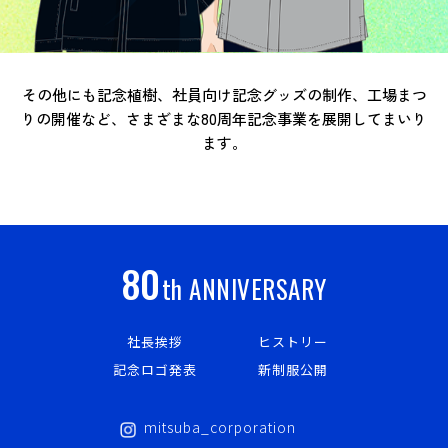
その他にも記念植樹、社員向け記念グッズの制作、工場まつ
りの開催など、
さまざまな80周年記念事業を展開してまいり
ます。
80
th ANNIVERSARY
社長挨拶
ヒストリー
記念ロゴ発表
新制服公開
mitsuba_corporation