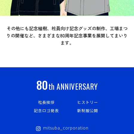
その他にも記念植樹、社員向け記念グッズの制作、工場まつ
りの開催など、
さまざまな80周年記念事業を展開してまいり
ます。
80
th ANNIVERSARY
社長挨拶
ヒストリー
記念ロゴ発表
新制服公開
mitsuba_corporation