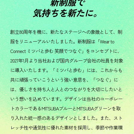
新制服で
気持ちを新たに。
創立80周年を機に、新たなステージへの象徴として、制
服をリニューアルいたしました。新制服は「Wear to
Connect ミツバと歩む 笑顔でつなぐ」をコンセプトに、
2027年1月より当社および国内グループ会社の社員を対象
に導入いたします。「ミツバと歩む」には、これからも
共に頑張っていこうという強い意思を、「つなぐ」に
は、優しさを持ち人と人とのつながりを大切にしたいと
いう想いを込めています。デザインは当社のコーポレー
トカラーであるMITSUBAブルーとMITSUBAグリーンを取
り入れた統一感のあるデザインとしました。また、スト
レッチ性や通気性に優れた素材を採用し、季節や作業環