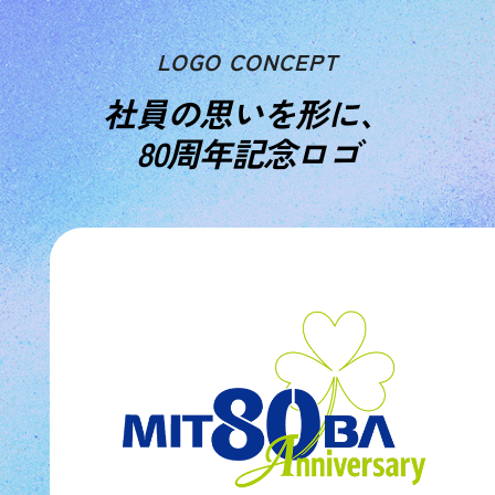
LOGO CONCEPT
社員の思いを形に、
VIEW MORE
80周年記念ロゴ