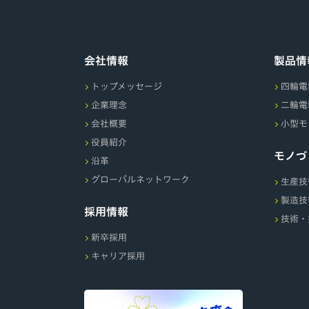
会社情報
製品情
トップメッセージ
四輪電
企業理念
二輪電
会社概要
小型モ
役員紹介
モノづ
沿革
グローバルネットワーク
生産技
製造技
採用情報
技術・
新卒採用
キャリア採用