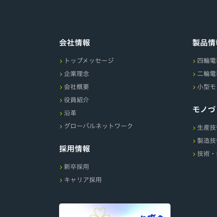
会社情報
製品情
トップメッセージ
四輪電
企業理念
二輪電
会社概要
小型モ
役員紹介
モノづ
沿革
グローバルネットワーク
生産技
製造技
採用情報
技術・
新卒採用
キャリア採用