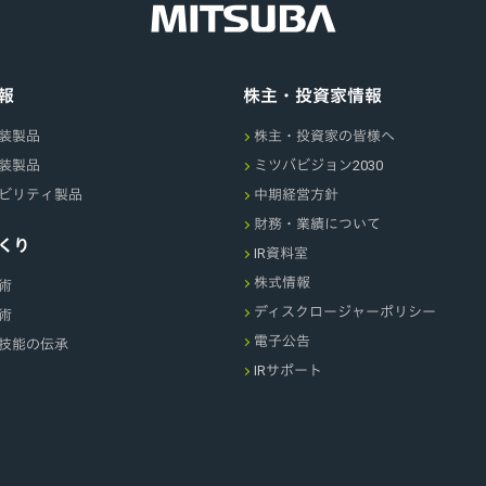
報
株主・投資家情報
装製品
株主・投資家の皆様へ
装製品
ミツバビジョン2030
ビリティ製品
中期経営方針
財務・業績について
くり
IR資料室
株式情報
術
ディスクロージャーポリシー
術
電子公告
技能の伝承
IRサポート