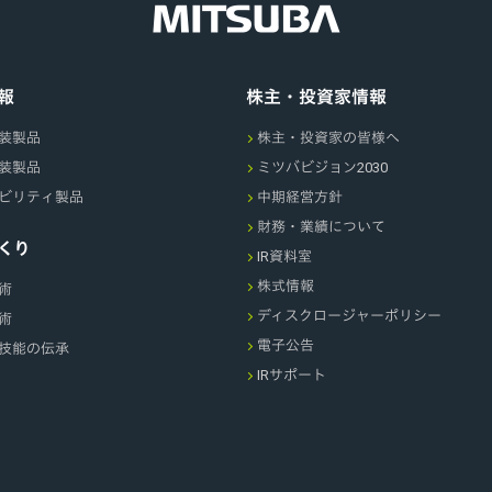
報
株主・投資家情報
装製品
株主・投資家の皆様へ
装製品
ミツバビジョン2030
ビリティ製品
中期経営方針
財務・業績について
くり
IR資料室
株式情報
術
ディスクロージャーポリシー
術
電子公告
技能の伝承
IRサポート