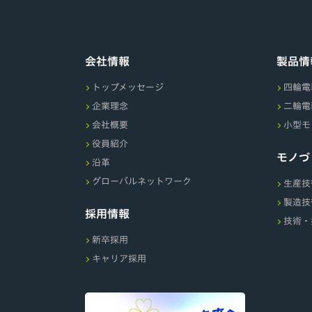
会社情報
製品情
トップメッセージ
四輪電
企業理念
二輪電
会社概要
小型モ
役員紹介
モノづ
沿革
グローバルネットワーク
生産技
製造技
採用情報
技術・
新卒採用
キャリア採用