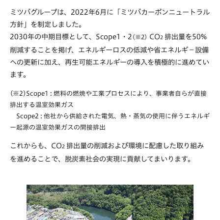
ミツバグループは、2022年6月に「ミツバカーボンニュートラル
方針」を制定しました。
2030年の中期目標として、Scope1・2
CO
排出量を50%
(※2)
2
削減することを掲げ、エネルギーロスの低減や省エネルギ－設備
への更新に加え、再生可能エネルギーの導入を積極的に進めてい
ます。
(※2)Scope1 : 燃料の燃焼や工業プロセスにより、事業者自らが直接
排出する温室効果ガス
Scope2 : 他社から供給された電気、熱・蒸気の使用に伴うエネルギ
ー起源の温室効果ガスの間接排出
これからも、CO
排出量の削減および環境に配慮した取り組み
2
を進めることで、脱炭素社会の実現に貢献してまいります。