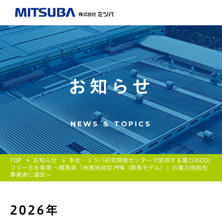
お知らせ
NEWS ＆ TOPICS
TOP
お知らせ
本社・ミツバ研究開発センターで使用する電力のCO
2
フリー化を実現 ～群馬県「地産地消型 PPA（群馬モデル）」の電力供給先
事業者に選定～
2026年