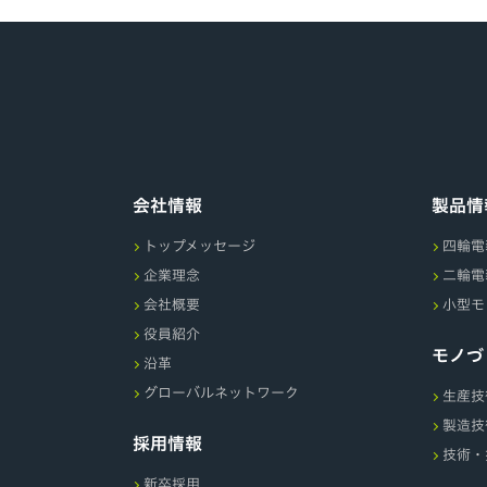
会社情報
製品情
トップメッセージ
四輪電
企業理念
二輪電
会社概要
小型モ
役員紹介
モノづ
沿革
グローバルネットワーク
生産技
製造技
採用情報
技術・
新卒採用