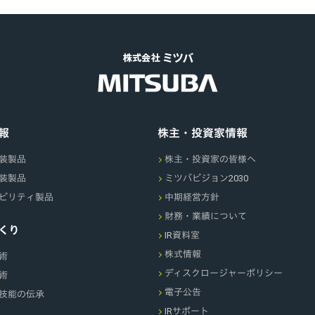
報
株主・投資家情報
装製品
株主・投資家の皆様へ
装製品
ミツバビジョン2030
ビリティ製品
中期経営方針
財務・業績について
くり
IR資料室
株式情報
術
ディスクロージャーポリシー
術
電子公告
技能の伝承
IRサポート