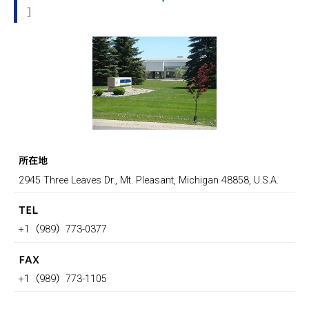
]
所在地
2945 Three Leaves Dr., Mt. Pleasant, Michigan 48858, U.S.A.
TEL
+1（989）773-0377
FAX
+1（989）773-1105